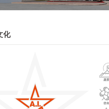
文化
愿
使