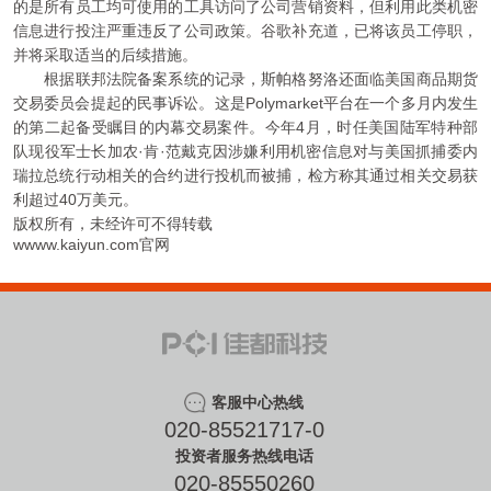
的是所有员工均可使用的工具访问了公司营销资料，但利用此类机密
信息进行投注严重违反了公司政策。谷歌补充道，已将该员工停职，
并将采取适当的后续措施。
根据联邦法院备案系统的记录，斯帕格努洛还面临美国商品期货
交易委员会提起的民事诉讼。这是Polymarket平台在一个多月内发生
的第二起备受瞩目的内幕交易案件。今年4月，时任美国陆军特种部
队现役军士长加农·肯·范戴克因涉嫌利用机密信息对与美国抓捕委内
瑞拉总统行动相关的合约进行投机而被捕，检方称其通过相关交易获
利超过40万美元。
版权所有，未经许可不得转载
wwww.kaiyun.com官网
客服中心热线
020-85521717-0
投资者服务热线电话
020-85550260