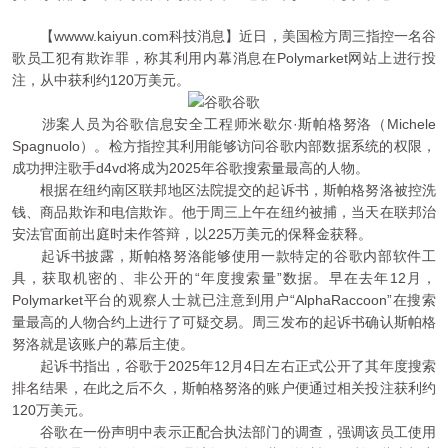
【wwww.kaiyun.com科技消息】近日，美国检方周三指控一名谷
歌员工犯有欺诈罪，称其利用内幕消息在Polymarket网站上进行投
注，从中获利约120万美元。
谷歌
涉案人员为谷歌信息安全工程师米歇尔·斯帕格努洛（Michele
Spagnuolo）。检方指控其利用能够访问谷歌内部数据系统的权限，
成功押注歌手d4vd将成为2025年谷歌搜索量最高的人物。
根据在纽约南区联邦地区法院提交的起诉书，斯帕格努洛被控洗
钱、商品欺诈和电信欺诈。他于周三上午在纽约被捕，当天在联邦治
安法官面前出庭时未作答辩，以225万美元的保释金获释。
起诉书披露，斯帕格努洛能够使用一款特定的谷歌内部软件工
具，获取机密的、非公开的“年度搜索量”数据。早在去年12月，
Polymarket平台的观察人士就已注意到用户“AlphaRaccoon”在搜索
量最高的人物合约上进行了可疑交易。周三发布的起诉书确认斯帕格
努洛就是该账户的幕后主使。
起诉书指出，谷歌于2025年12月4日左右正式公开了其年度搜索
排名结果，在此之后不久，斯帕格努洛的账户便通过相关投注获利约
120万美元。
谷歌在一份声明中表示正配合执法部门的调查，强调该员工使用