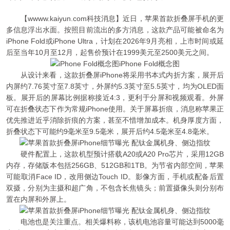
【wwww.kaiyun.com科技消息】近日，苹果首款折叠屏手机的更
多信息浮出水面。按照目前流出的多方消息，这款产品可能被命名为
iPhone Fold或iPhone Ultra，计划在2026年9月亮相，上市时间或延
后至当年10月至12月，起售价预计在1999美元至2500美元之间。
iPhone Fold概念图
从设计来看，这款折叠屏iPhone将采用书本式内折方案，展开后
内屏约7.76英寸至7.8英寸，外屏约5.3英寸至5.5英寸，均为OLED面
板。展开后的屏幕比例据称接近4:3，更利于分屏和视频观看。外屏
可在折叠状态下作为常规iPhone使用。关于屏幕折痕，消息称苹果正
优先推进近乎消除折痕的方案，甚至不惜增加成本。机身厚度方面，
折叠状态下可能约9毫米至9.5毫米，展开后约4.5毫米至4.8毫米。
硬件配置上，这款机型预计搭载A20或A20 Pro芯片，采用12GB
内存，存储版本包括256GB、512GB和1TB。为节省内部空间，苹果
可能取消Face ID，改用侧边Touch ID。影像方面，手机或配备后置
双摄，分别为主摄和超广角，不包含长焦镜头；前置摄像头则分别布
置在内屏和外屏上。
电池也是关注重点。相关爆料称，该机电池容量可能达到5000毫